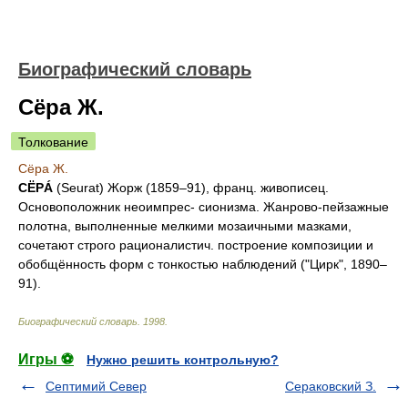
Биографический словарь
Сёра Ж.
Толкование
Сёра Ж.
СЁРÁ
(Seurat) Жорж (1859–91), франц. живописец.
Основоположник неоимпрес- сионизма. Жанрово-пейзажные
полотна, выполненные мелкими мозаичными мазками,
сочетают строго рационалистич. построение композиции и
обобщённость форм с тонкостью наблюдений ("Цирк", 1890–
91).
Биографический словарь
.
1998
.
Игры ⚽
Нужно решить контрольную?
Септимий Север
Сераковский З.